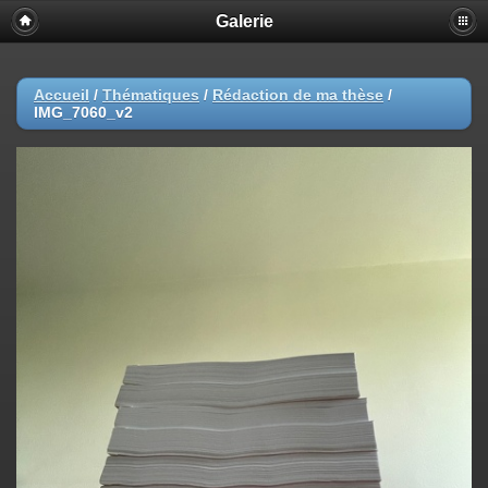
Galerie
Accueil
/
Thématiques
/
Rédaction de ma thèse
/
IMG_7060_v2