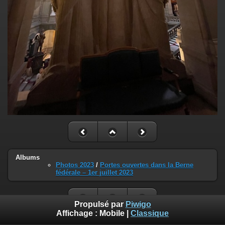
Albums
Photos 2023
/
Portes ouvertes dans la Berne
fédérale – 1er juillet 2023
Propulsé par
Piwigo
Affichage :
Mobile
|
Classique