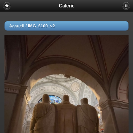
Galerie
Accueil
/
IMG_6100_v2