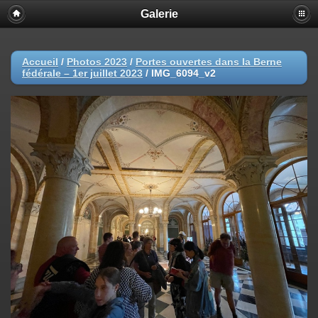
Galerie
Accueil
/
Photos 2023
/
Portes ouvertes dans la Berne
fédérale – 1er juillet 2023
/
IMG_6094_v2